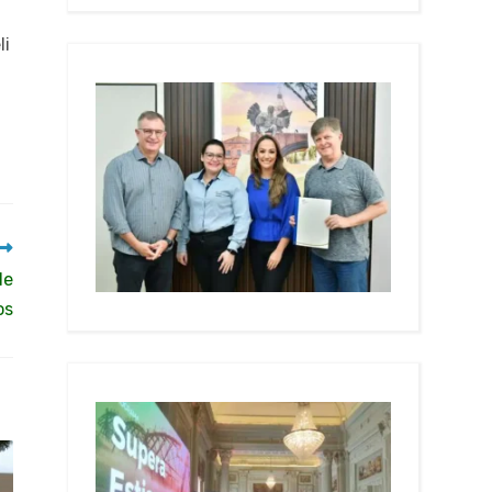
li
de
os