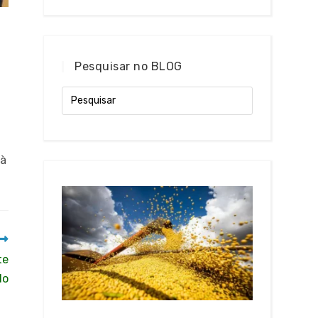
Pesquisar no BLOG
 à
te
do