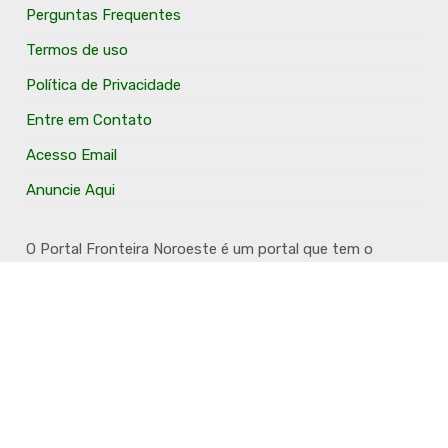
Perguntas Frequentes
Termos de uso
Política de Privacidade
Entre em Contato
Acesso Email
Anuncie Aqui
O Portal Fronteira Noroeste é um portal que tem o
objetivo de divulgar e valorizar os Municípios da Região
Fronteira Noroeste. Um site onde todo mundo possa ter
um espaço para divulgar seu trabalho, seus produtos,
seus serviços, desde os profissionais autônomos até as
grandes empresas. Além disso temos a proposta de
resgatar e valorizar a cultura e a história da Região.
Acompanhe e fique por dentro.