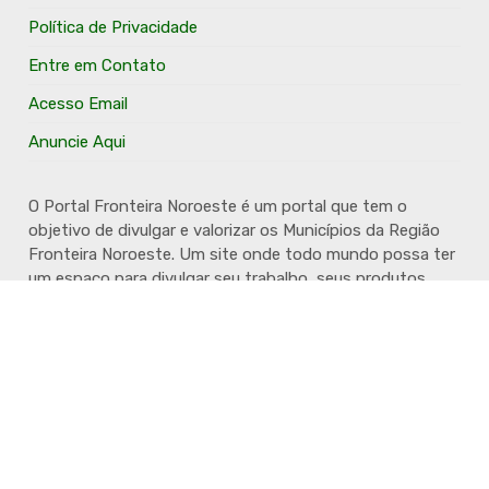
Política de Privacidade
Entre em Contato
Acesso Email
Anuncie Aqui
O Portal Fronteira Noroeste é um portal que tem o
objetivo de divulgar e valorizar os Municípios da Região
Fronteira Noroeste. Um site onde todo mundo possa ter
um espaço para divulgar seu trabalho, seus produtos,
seus serviços, desde os profissionais autônomos até as
grandes empresas. Além disso temos a proposta de
resgatar e valorizar a cultura e a história da Região.
Acompanhe e fique por dentro.