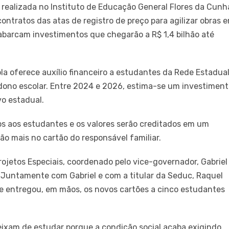
, realizada no Instituto de Educação General Flores da Cunh
ntratos das atas de registro de preço para agilizar obras 
 abarcam investimentos que chegarão a R$ 1,4 bilhão até
a oferece auxílio financeiro a estudantes da Rede Estadual
dono escolar. Entre 2024 e 2026, estima-se um investimen
vo estadual.
vos aos estudantes e os valores serão creditados em um
o mais no cartão do responsável familiar.
Projetos Especiais, coordenado pelo vice-governador, Gabriel
 Juntamente com Gabriel e com a titular da Seduc, Raquel
a e entregou, em mãos, os novos cartões a cinco estudantes
ixam de estudar porque a condição social acaba exigindo