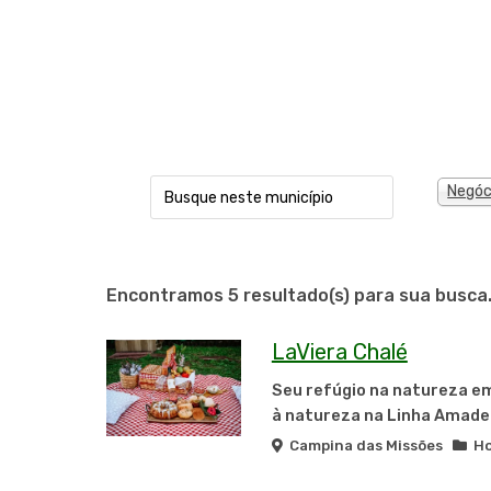
Negóc
Encontramos 5 resultado(s) para sua busca
LaViera Chalé
Seu refúgio na natureza em
à natureza na Linha Amadeu
Campina das Missões
Ho