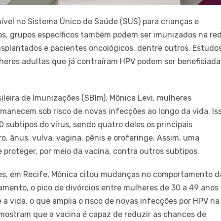
ível no Sistema Único de Saúde (SUS) para crianças e
tos, grupos específicos também podem ser imunizados na re
splantados e pacientes oncológicos, dentre outros. Estudo
heres adultas que já contraíram HPV podem ser beneficiada
leira de Imunizações (SBIm), Mônica Levi, mulheres
manecem sob risco de novas infecções ao longo da vida. Is
0 subtipos do vírus, sendo quatro deles os principais
o, ânus, vulva, vagina, pênis e orofaringe. Assim, uma
 proteger, por meio da vacina, contra outros subtipos.
es, em Recife, Mônica citou mudanças no comportamento d
samento, o pico de divórcios entre mulheres de 30 a 49 anos
a vida, o que amplia o risco de novas infecções por HPV na
 mostram que a vacina é capaz de reduzir as chances de