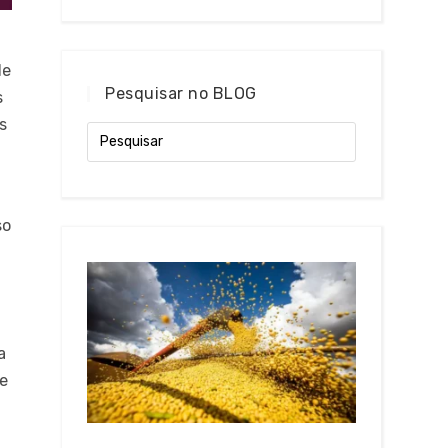
de
Pesquisar no BLOG
s
s
so
a
 e