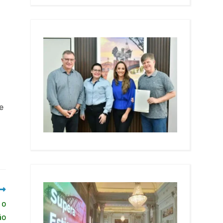
e
a
 o
ão