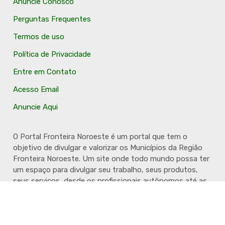
Anuncie Conosco
Perguntas Frequentes
Termos de uso
Política de Privacidade
Entre em Contato
Acesso Email
Anuncie Aqui
O Portal Fronteira Noroeste é um portal que tem o
objetivo de divulgar e valorizar os Municípios da Região
Fronteira Noroeste. Um site onde todo mundo possa ter
um espaço para divulgar seu trabalho, seus produtos,
seus serviços, desde os profissionais autônomos até as
grandes empresas. Além disso temos a proposta de
resgatar e valorizar a cultura e a história da Região.
Acompanhe e fique por dentro.