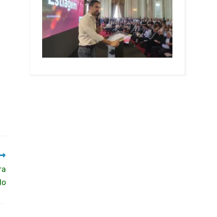
ra
lo