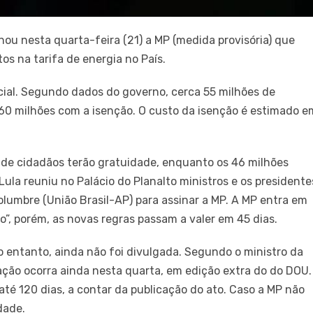
inou nesta quarta-feira (21) a MP (medida provisória) que
tos na tarifa de energia no País.
cial. Segundo dados do governo, cerca 55 milhões de
 60 milhões com a isenção. O custo da isenção é estimado e
de cidadãos terão gratuidade, enquanto os 46 milhões
ula reuniu no Palácio do Planalto ministros e os presidente
lumbre (União Brasil-AP) para assinar a MP. A MP entra em
ião”, porém, as novas regras passam a valer em 45 dias.
no entanto, ainda não foi divulgada. Segundo o ministro da
icação ocorra ainda nesta quarta, em edição extra do do DOU.
té 120 dias, a contar da publicação do ato. Caso a MP não
dade.