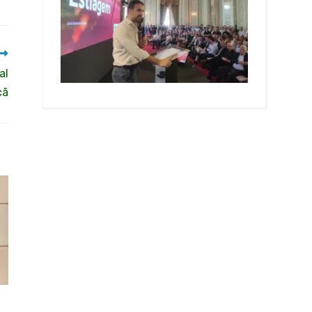
al
cã