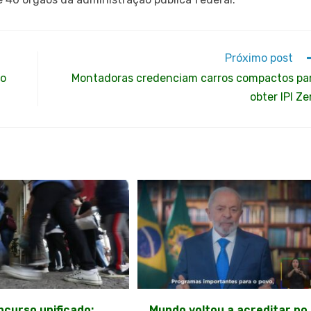
Próximo post
do
Montadoras credenciam carros compactos pa
obter IPI Ze
curso unificado:
Mundo voltou a acreditar no