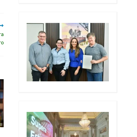
ra
ro