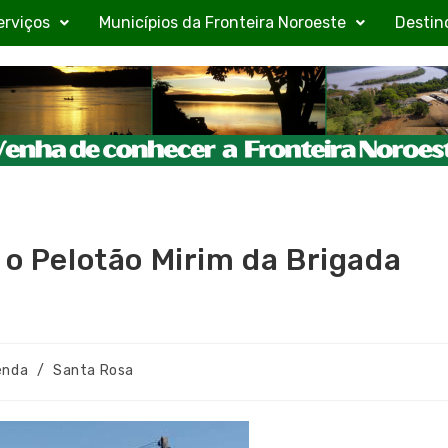
erviços
Municípios da Fronteira Noroeste
Destin
 o Pelotão Mirim da Brigada
enda
/
Santa Rosa