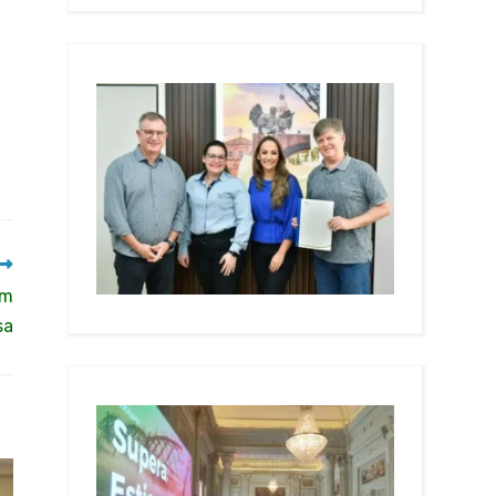
em
sa