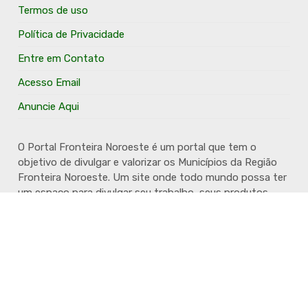
Termos de uso
Política de Privacidade
Entre em Contato
Acesso Email
Anuncie Aqui
O Portal Fronteira Noroeste é um portal que tem o
objetivo de divulgar e valorizar os Municípios da Região
Fronteira Noroeste. Um site onde todo mundo possa ter
um espaço para divulgar seu trabalho, seus produtos,
seus serviços, desde os profissionais autônomos até as
grandes empresas. Além disso temos a proposta de
resgatar e valorizar a cultura e a história da Região.
Acompanhe e fique por dentro.