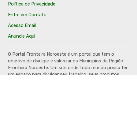
Política de Privacidade
Entre em Contato
Acesso Email
Anuncie Aqui
O Portal Fronteira Noroeste é um portal que tem o
objetivo de divulgar e valorizar os Municípios da Região
Fronteira Noroeste. Um site onde todo mundo possa ter
um espaço para divulgar seu trabalho, seus produtos,
seus serviços, desde os profissionais autônomos até as
grandes empresas. Além disso temos a proposta de
resgatar e valorizar a cultura e a história da Região.
Acompanhe e fique por dentro.