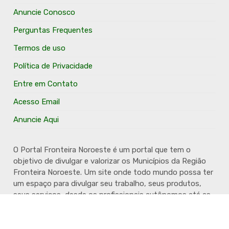
Anuncie Conosco
Perguntas Frequentes
Termos de uso
Política de Privacidade
Entre em Contato
Acesso Email
Anuncie Aqui
O Portal Fronteira Noroeste é um portal que tem o
objetivo de divulgar e valorizar os Municípios da Região
Fronteira Noroeste. Um site onde todo mundo possa ter
um espaço para divulgar seu trabalho, seus produtos,
seus serviços, desde os profissionais autônomos até as
grandes empresas. Além disso temos a proposta de
resgatar e valorizar a cultura e a história da Região.
Acompanhe e fique por dentro.