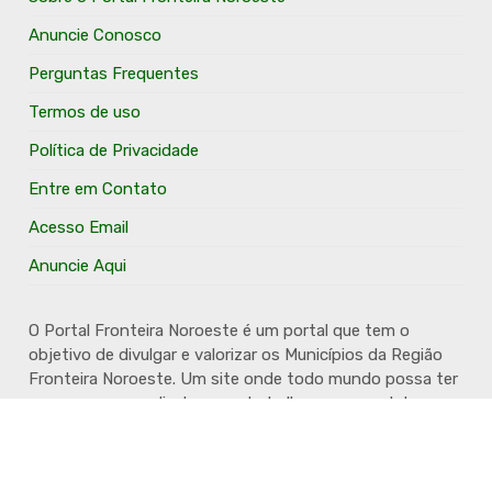
Anuncie Conosco
Perguntas Frequentes
Termos de uso
Política de Privacidade
Entre em Contato
Acesso Email
Anuncie Aqui
O Portal Fronteira Noroeste é um portal que tem o
objetivo de divulgar e valorizar os Municípios da Região
Fronteira Noroeste. Um site onde todo mundo possa ter
um espaço para divulgar seu trabalho, seus produtos,
seus serviços, desde os profissionais autônomos até as
grandes empresas. Além disso temos a proposta de
resgatar e valorizar a cultura e a história da Região.