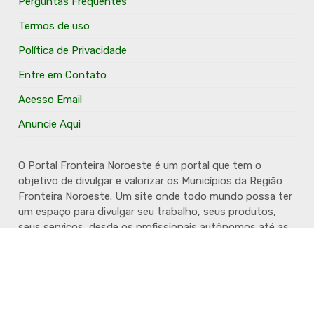
Perguntas Frequentes
Termos de uso
Política de Privacidade
Entre em Contato
Acesso Email
Anuncie Aqui
O Portal Fronteira Noroeste é um portal que tem o
objetivo de divulgar e valorizar os Municípios da Região
Fronteira Noroeste. Um site onde todo mundo possa ter
um espaço para divulgar seu trabalho, seus produtos,
seus serviços, desde os profissionais autônomos até as
grandes empresas. Além disso temos a proposta de
resgatar e valorizar a cultura e a história da Região.
Acompanhe e fique por dentro.