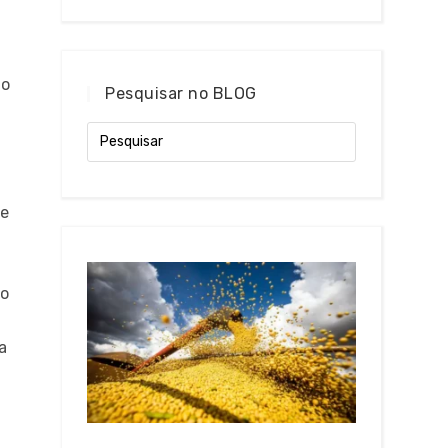
no
Pesquisar no BLOG
te
io
a