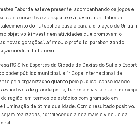
 Prestes Taborda esteve presente, acompanhando os jogos e
l com o incentivo ao esporte e à juventude. Taborda
rtalecimento do futebol de base e para a projeção de Giruá 
osso objetivo é investir em atividades que promovam o
das novas gerações”, afirmou o prefeito, parabenizando
zação inédita do torneio.
esa RS Silva Esportes da Cidade de Caxias do Sul e o Espor
do poder público municipal, a 1ª Copa Internacional de
anto pela organização quanto pelo público, consolidando
 esportivos de grande porte, tendo em vista que o municíp
 da região, em termos de estádios com gramado em
 iluminação de ótima qualidade. Com o resultado positivo, 
 sejam realizadas, fortalecendo ainda mais o vínculo da
ional.