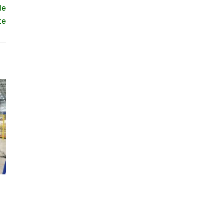
de
te