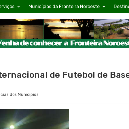
erviços
Municípios da Fronteira Noroeste
Destin
nternacional de Futebol de Bas
ícias dos Municípios