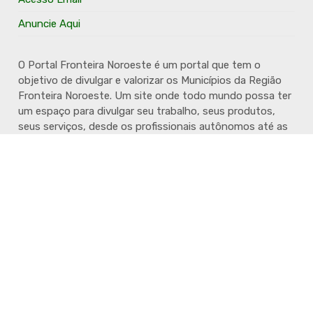
Anuncie Aqui
O Portal Fronteira Noroeste é um portal que tem o
objetivo de divulgar e valorizar os Municípios da Região
Fronteira Noroeste. Um site onde todo mundo possa ter
um espaço para divulgar seu trabalho, seus produtos,
seus serviços, desde os profissionais autônomos até as
grandes empresas. Além disso temos a proposta de
resgatar e valorizar a cultura e a história da Região.
Acompanhe e fique por dentro.
Todos direitos reservados @Fronteira Noroeste 2024 - Desenvolvido por
JP Studio Digital