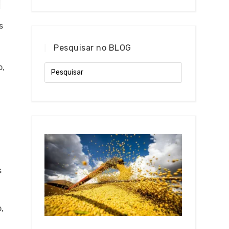
s
Pesquisar no BLOG
o,
s
s
,