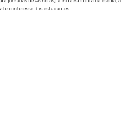
ra jornadas de 45 horas), a infraestrutura da escola, a
cal e o interesse dos estudantes.