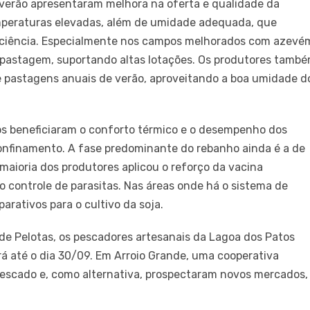
verão apresentaram melhora na oferta e qualidade da
emperaturas elevadas, além de umidade adequada, que
ficiência. Especialmente nos campos melhorados com azevé
pastagem, suportando altas lotações. Os produtores tamb
de pastagens anuais de verão, aproveitando a boa umidade d
os beneficiaram o conforto térmico e o desempenho dos
onfinamento. A fase predominante do rebanho ainda é a de
aioria dos produtores aplicou o reforço da vacina
 o controle de parasitas. Nas áreas onde há o sistema de
arativos para o cultivo da soja.
de Pelotas, os pescadores artesanais da Lagoa dos Patos
á até o dia 30/09. Em Arroio Grande, uma cooperativa
 pescado e, como alternativa, prospectaram novos mercados,