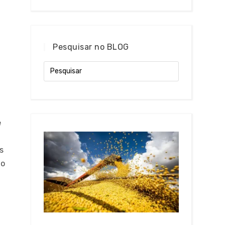
Pesquisar no BLOG
e
s
no