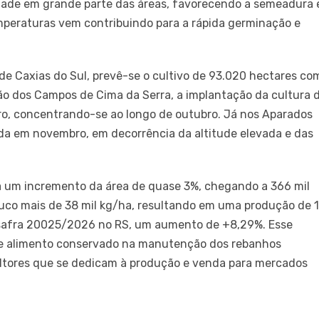
ade em grande parte das áreas, favorecendo a semeadura 
mperaturas vem contribuindo para a rápida germinação e
de Caxias do Sul, prevê-se o cultivo de 93.020 hectares co
ião dos Campos de Cima da Serra, a implantação da cultura 
bro, concentrando-se ao longo de outubro. Já nos Aparados
cida em novembro, em decorrência da altitude elevada e das
a um incremento da área de quase 3%, chegando a 366 mil
uco mais de 38 mil kg/ha, resultando em uma produção de 
a safra 20025/2026 no RS, um aumento de +8,29%. Esse
e alimento conservado na manutenção dos rebanhos
cultores que se dedicam à produção e venda para mercados