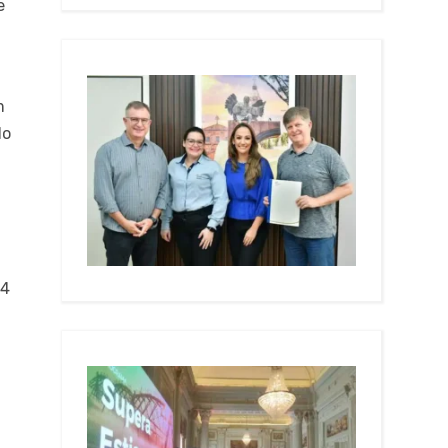
e
m
do
14