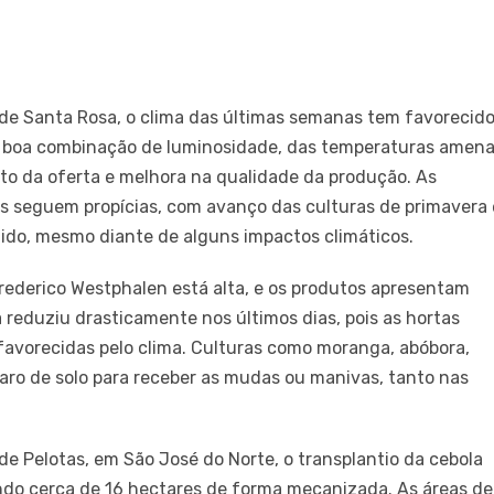
de Santa Rosa, o clima das últimas semanas tem favorecid
da boa combinação de luminosidade, das temperaturas amen
o da oferta e melhora na qualidade da produção. As
las seguem propícias, com avanço das culturas de primavera 
gido, mesmo diante de alguns impactos climáticos.
rederico Westphalen está alta, e os produtos apresentam
reduziu drasticamente nos últimos dias, pois as hortas
avorecidas pelo clima. Culturas como moranga, abóbora,
ro de solo para receber as mudas ou manivas, tanto nas
e Pelotas, em São José do Norte, o transplantio da cebola
endo cerca de 16 hectares de forma mecanizada. As áreas de