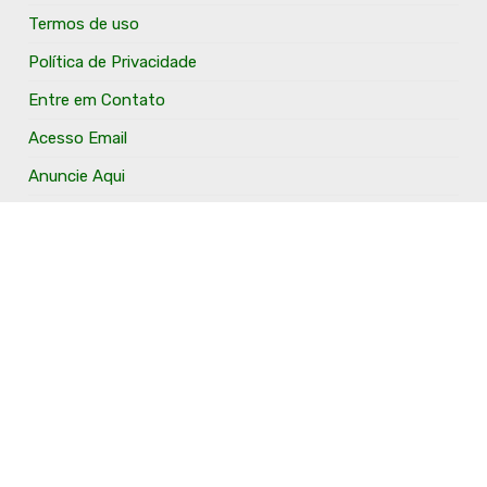
Termos de uso
Política de Privacidade
Entre em Contato
Acesso Email
Anuncie Aqui
O Portal Fronteira Noroeste é um portal que tem o
objetivo de divulgar e valorizar os Municípios da Região
Fronteira Noroeste. Um site onde todo mundo possa ter
um espaço para divulgar seu trabalho, seus produtos,
seus serviços, desde os profissionais autônomos até as
grandes empresas. Além disso temos a proposta de
resgatar e valorizar a cultura e a história da Região.
Acompanhe e fique por dentro.