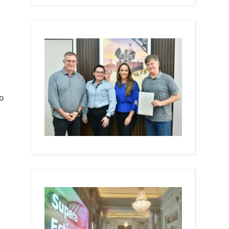
.
o
;