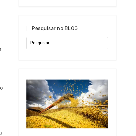
Pesquisar no BLOG
e
a
ão
a