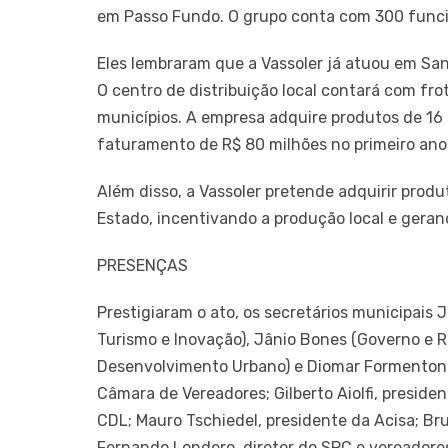
em Passo Fundo. O grupo conta com 300 funcio
Eles lembraram que a Vassoler já atuou em San
O centro de distribuição local contará com fro
municípios. A empresa adquire produtos de 16 
faturamento de R$ 80 milhões no primeiro ano 
Além disso, a Vassoler pretende adquirir produ
Estado, incentivando a produção local e geran
PRESENÇAS
Prestigiaram o ato, os secretários municipais
Turismo e Inovação), Jânio Bones (Governo e R
Desenvolvimento Urbano) e Diomar Formenton (
Câmara de Vereadores; Gilberto Aiolfi, presiden
CDL; Mauro Tschiedel, presidente da Acisa; Br
Fernando Londero, diretor do SPC e vereadore