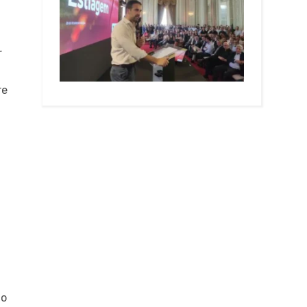
r
re
mo