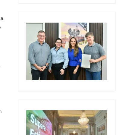
ia
,
,
m