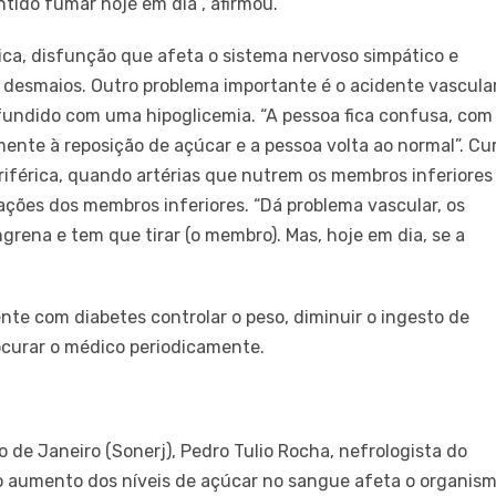
tido fumar hoje em dia”, afirmou.
ica, disfunção que afeta o sistema nervoso simpático e
, desmaios. Outro problema importante é o acidente vascula
nfundido com uma hipoglicemia. “A pessoa fica confusa, com
mente à reposição de açúcar e a pessoa volta ao normal”. Cu
eriférica, quando artérias que nutrem os membros inferiores
ções dos membros inferiores. “Dá problema vascular, os
ngrena e tem que tirar (o membro). Mas, hoje em dia, se a
nte com diabetes controlar o peso, diminuir o ingesto de
rocurar o médico periodicamente.
 de Janeiro (Sonerj), Pedro Tulio Rocha, nefrologista do
o aumento dos níveis de açúcar no sangue afeta o organis