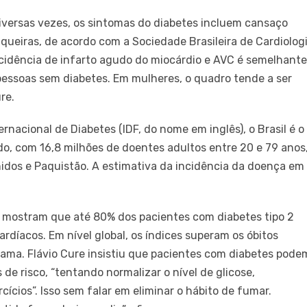
iversas vezes, os sintomas do diabetes incluem cansaço
riqueiras, de acordo com a Sociedade Brasileira de Cardiolog
ncidência de infarto agudo do miocárdio e AVC é semelhante
essoas sem diabetes. Em mulheres, o quadro tende a ser
re.
nacional de Diabetes (IDF, do nome em inglês), o Brasil é o
o, com 16,8 milhões de doentes adultos entre 20 e 79 anos
idos e Paquistão. A estimativa da incidência da doença em
 mostram que até 80% dos pacientes com diabetes tipo 2
rdíacos. Em nível global, os índices superam os óbitos
mama. Flávio Cure insistiu que pacientes com diabetes pode
 de risco, “tentando normalizar o nível de glicose,
cícios”. Isso sem falar em eliminar o hábito de fumar.