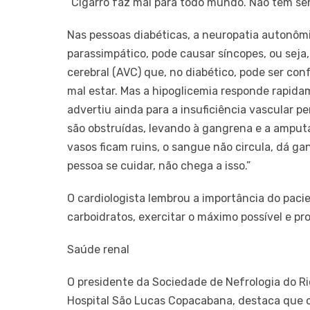
“Cigarro faz mal para todo mundo. Não tem sen
Nas pessoas diabéticas, a neuropatia autonôm
parassimpático, pode causar síncopes, ou seja
cerebral (AVC) que, no diabético, pode ser co
mal estar. Mas a hipoglicemia responde rapida
advertiu ainda para a insuficiência vascular p
são obstruídas, levando à gangrena e a amputa
vasos ficam ruins, o sangue não circula, dá ga
pessoa se cuidar, não chega a isso.”
O cardiologista lembrou a importância do pacie
carboidratos, exercitar o máximo possível e p
Saúde renal
O presidente da Sociedade de Nefrologia do Rio
Hospital São Lucas Copacabana, destaca que 