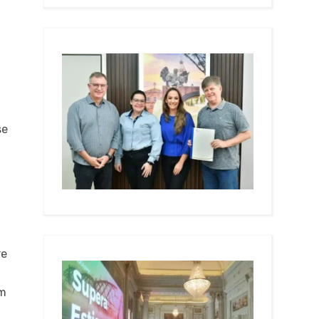
se
re
êm