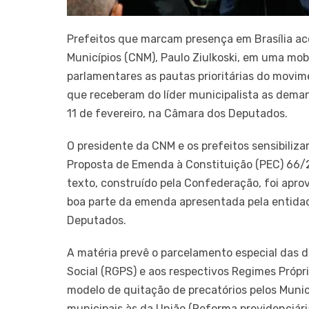
Prefeitos que marcam presença em Brasília a
Municípios (CNM), Paulo Ziulkoski, em uma mob
parlamentares as pautas prioritárias do movi
que receberam do líder municipalista as dema
11 de fevereiro, na Câmara dos Deputados.
O presidente da CNM e os prefeitos sensibiliz
Proposta de Emenda à Constituição (PEC) 66/2
texto, construído pela Confederação, foi apr
boa parte da emenda apresentada pela entidad
Deputados.
A matéria prevê o parcelamento especial das d
Social (RGPS) e aos respectivos Regimes Própr
modelo de quitação de precatórios pelos Munic
municipais às da União (Reforma previdenciári