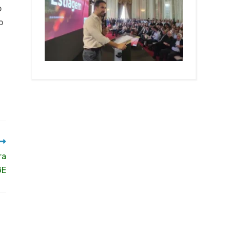
o
o
ra
GE