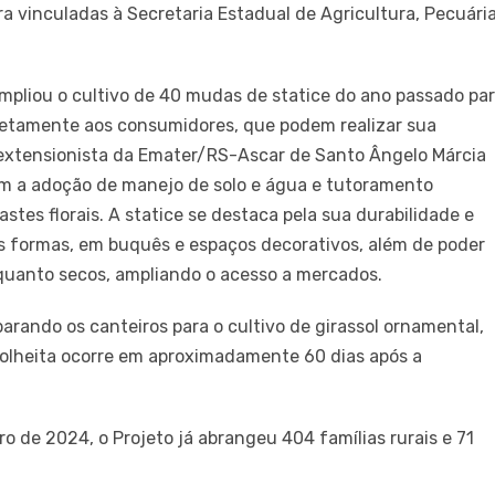
ra vinculadas à Secretaria Estadual de Agricultura, Pecuária
 ampliou o cultivo de 40 mudas de statice do ano passado pa
retamente aos consumidores, que podem realizar sua
extensionista da Emater/RS-Ascar de Santo Ângelo Márcia
com a adoção de manejo de solo e água e tutoramento
tes florais. A statice se destaca pela sua durabilidade e
es formas, em buquês e espaços decorativos, além de poder
 quanto secos, ampliando o acesso a mercados.
arando os canteiros para o cultivo de girassol ornamental,
A colheita ocorre em aproximadamente 60 dias após a
ro de 2024, o Projeto já abrangeu 404 famílias rurais e 71