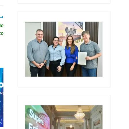
de
to