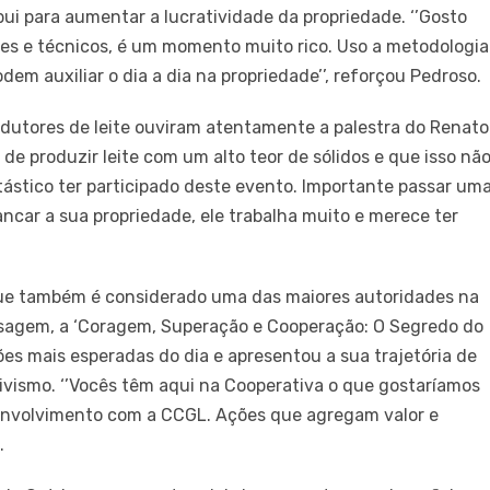
ui para aumentar a lucratividade da propriedade. ‘’Gosto
res e técnicos, é um momento muito rico. Uso a metodologia
m auxiliar o dia a dia na propriedade’’, reforçou Pedroso.
rodutores de leite ouviram atentamente a palestra do Renato
de produzir leite com um alto teor de sólidos e que isso nã
antástico ter participado deste evento. Importante passar um
ncar a sua propriedade, ele trabalha muito e merece ter
 que também é considerado uma das maiores autoridades na
sagem, a ‘Coragem, Superação e Cooperação: O Segredo do
ões mais esperadas do dia e apresentou a sua trajetória de
ivismo. ‘’Vocês têm aqui na Cooperativa o que gostaríamos
, envolvimento com a CCGL. Ações que agregam valor e
.