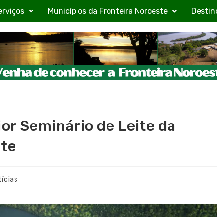
erviços
Municípios da Fronteira Noroeste
Destin
ior Seminário de Leite da
ste
tícias