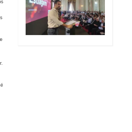
os
os
 e
r.
 é
a