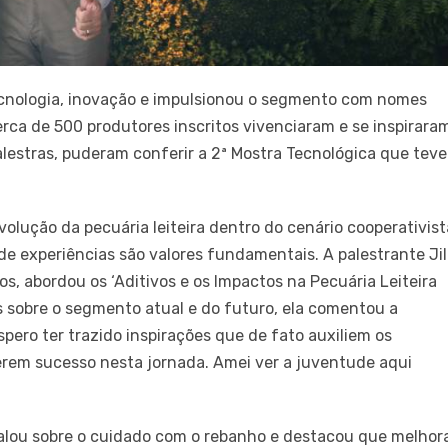
tecnologia, inovação e impulsionou o segmento com nomes
rca de 500 produtores inscritos vivenciaram e se inspirara
alestras, puderam conferir a 2ª Mostra Tecnológica que teve
olução da pecuária leiteira dentro do cenário cooperativist
e experiências são valores fundamentais. A palestrante Jil
s, abordou os ‘Aditivos e os Impactos na Pecuária Leiteira
s sobre o segmento atual e do futuro, ela comentou a
pero ter trazido inspirações que de fato auxiliem os
rem sucesso nesta jornada. Amei ver a juventude aqui
alou sobre o cuidado com o rebanho e destacou que melhor