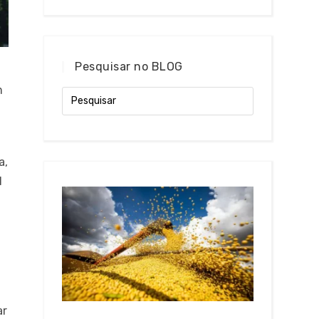
Pesquisar no BLOG
m
a,
l
ar