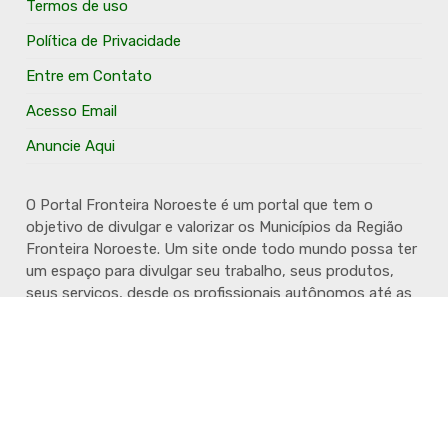
Termos de uso
Política de Privacidade
Entre em Contato
Acesso Email
Anuncie Aqui
O Portal Fronteira Noroeste é um portal que tem o
objetivo de divulgar e valorizar os Municípios da Região
Fronteira Noroeste. Um site onde todo mundo possa ter
um espaço para divulgar seu trabalho, seus produtos,
seus serviços, desde os profissionais autônomos até as
grandes empresas. Além disso temos a proposta de
resgatar e valorizar a cultura e a história da Região.
Acompanhe e fique por dentro.