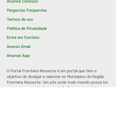
Anuncie Conosco
Perguntas Frequentes
Termos de uso
Política de Privacidade
Entre em Contato
Acesso Email
Anuncie Aqui
O Portal Fronteira Noroeste é um portal que tem o
objetivo de divulgar e valorizar os Municípios da Região
Fronteira Noroeste. Um site onde todo mundo possa ter
um espaço para divulgar seu trabalho, seus produtos,
seus serviços, desde os profissionais autônomos até as
grandes empresas. Além disso temos a proposta de
resgatar e valorizar a cultura e a história da Região.
Acompanhe e fique por dentro.