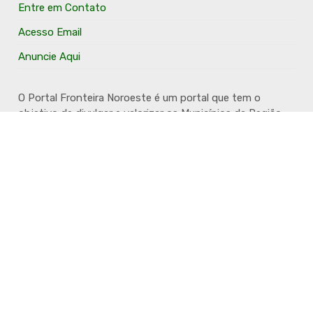
Entre em Contato
Acesso Email
Anuncie Aqui
O Portal Fronteira Noroeste é um portal que tem o
objetivo de divulgar e valorizar os Municípios da Região
Fronteira Noroeste. Um site onde todo mundo possa ter
um espaço para divulgar seu trabalho, seus produtos,
seus serviços, desde os profissionais autônomos até as
grandes empresas. Além disso temos a proposta de
resgatar e valorizar a cultura e a história da Região.
Acompanhe e fique por dentro.