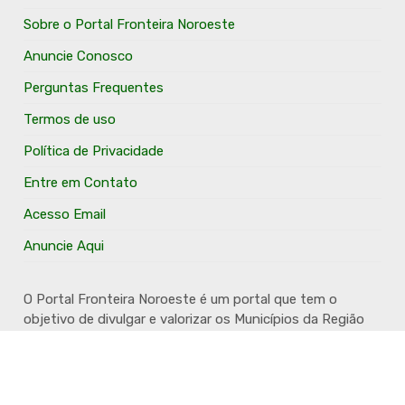
Sobre o Portal Fronteira Noroeste
Anuncie Conosco
Perguntas Frequentes
Termos de uso
Política de Privacidade
Entre em Contato
Acesso Email
Anuncie Aqui
O Portal Fronteira Noroeste é um portal que tem o
objetivo de divulgar e valorizar os Municípios da Região
Fronteira Noroeste. Um site onde todo mundo possa ter
um espaço para divulgar seu trabalho, seus produtos,
seus serviços, desde os profissionais autônomos até as
grandes empresas. Além disso temos a proposta de