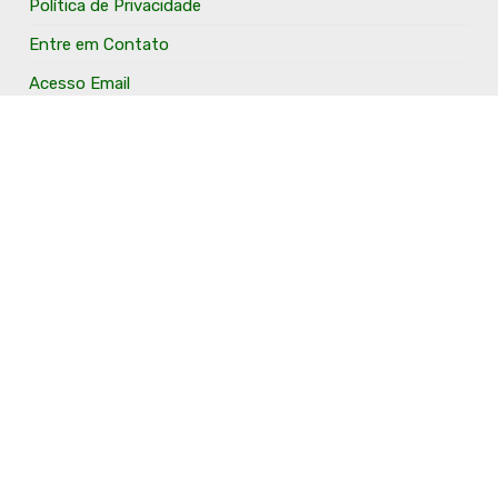
Política de Privacidade
Entre em Contato
Acesso Email
Anuncie Aqui
O Portal Fronteira Noroeste é um portal que tem o
objetivo de divulgar e valorizar os Municípios da Região
Fronteira Noroeste. Um site onde todo mundo possa ter
um espaço para divulgar seu trabalho, seus produtos,
seus serviços, desde os profissionais autônomos até as
grandes empresas. Além disso temos a proposta de
resgatar e valorizar a cultura e a história da Região.
Acompanhe e fique por dentro.