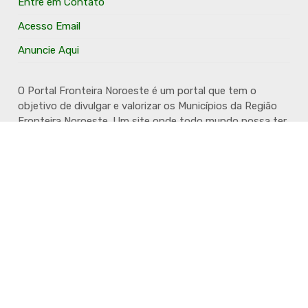
Entre em Contato
Acesso Email
Anuncie Aqui
O Portal Fronteira Noroeste é um portal que tem o
objetivo de divulgar e valorizar os Municípios da Região
Fronteira Noroeste. Um site onde todo mundo possa ter
um espaço para divulgar seu trabalho, seus produtos,
seus serviços, desde os profissionais autônomos até as
grandes empresas. Além disso temos a proposta de
resgatar e valorizar a cultura e a história da Região.
Acompanhe e fique por dentro.