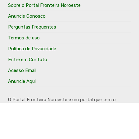
Sobre o Portal Fronteira Noroeste
Anuncie Conosco
Perguntas Frequentes
Termos de uso
Política de Privacidade
Entre em Contato
Acesso Email
Anuncie Aqui
O Portal Fronteira Noroeste é um portal que tem o
objetivo de divulgar e valorizar os Municípios da Região
Fronteira Noroeste. Um site onde todo mundo possa ter
um espaço para divulgar seu trabalho, seus produtos,
seus serviços, desde os profissionais autônomos até as
grandes empresas. Além disso temos a proposta de