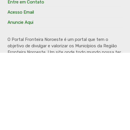
Entre em Contato
Acesso Email
Anuncie Aqui
O Portal Fronteira Noroeste é um portal que tem o
objetivo de divulgar e valorizar os Municípios da Região
Fronteira Noroeste. Um site onde todo mundo possa ter
um espaço para divulgar seu trabalho, seus produtos,
seus serviços, desde os profissionais autônomos até as
grandes empresas. Além disso temos a proposta de
resgatar e valorizar a cultura e a história da Região.
Acompanhe e fique por dentro.