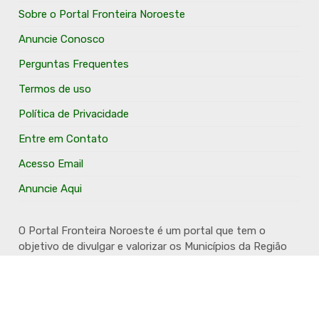
Sobre o Portal Fronteira Noroeste
Anuncie Conosco
Perguntas Frequentes
Termos de uso
Política de Privacidade
Entre em Contato
Acesso Email
Anuncie Aqui
O Portal Fronteira Noroeste é um portal que tem o
objetivo de divulgar e valorizar os Municípios da Região
Fronteira Noroeste. Um site onde todo mundo possa ter
um espaço para divulgar seu trabalho, seus produtos,
seus serviços, desde os profissionais autônomos até as
grandes empresas. Além disso temos a proposta de