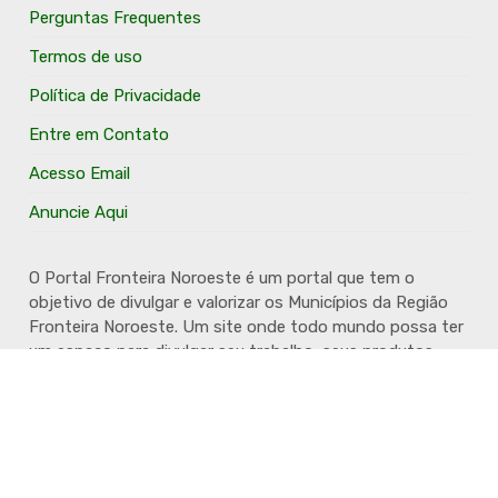
Perguntas Frequentes
Termos de uso
Política de Privacidade
Entre em Contato
Acesso Email
Anuncie Aqui
O Portal Fronteira Noroeste é um portal que tem o
objetivo de divulgar e valorizar os Municípios da Região
Fronteira Noroeste. Um site onde todo mundo possa ter
um espaço para divulgar seu trabalho, seus produtos,
seus serviços, desde os profissionais autônomos até as
grandes empresas. Além disso temos a proposta de
resgatar e valorizar a cultura e a história da Região.
Acompanhe e fique por dentro.