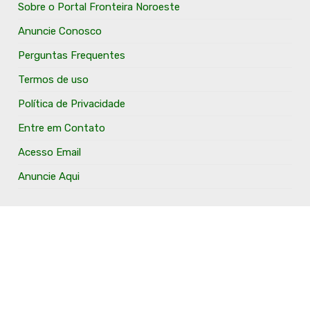
Sobre o Portal Fronteira Noroeste
Anuncie Conosco
Perguntas Frequentes
Termos de uso
Política de Privacidade
Entre em Contato
Acesso Email
Anuncie Aqui
O Portal Fronteira Noroeste é um portal que tem o
objetivo de divulgar e valorizar os Municípios da Região
Fronteira Noroeste. Um site onde todo mundo possa ter
um espaço para divulgar seu trabalho, seus produtos,
seus serviços, desde os profissionais autônomos até as
grandes empresas. Além disso temos a proposta de
resgatar e valorizar a cultura e a história da Região.