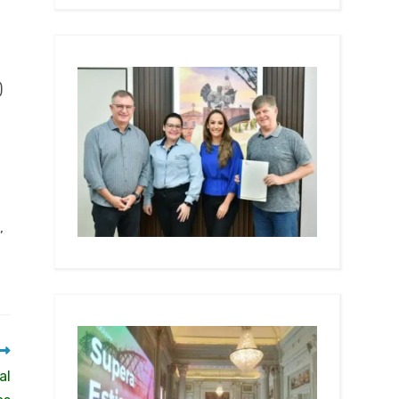
)
,
al