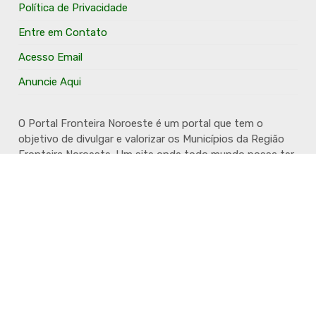
Política de Privacidade
Entre em Contato
Acesso Email
Anuncie Aqui
O Portal Fronteira Noroeste é um portal que tem o
objetivo de divulgar e valorizar os Municípios da Região
Fronteira Noroeste. Um site onde todo mundo possa ter
um espaço para divulgar seu trabalho, seus produtos,
seus serviços, desde os profissionais autônomos até as
grandes empresas. Além disso temos a proposta de
resgatar e valorizar a cultura e a história da Região.
Acompanhe e fique por dentro.