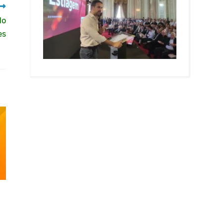
lo
es