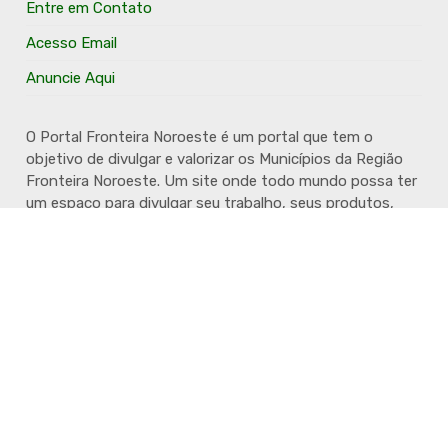
Entre em Contato
Acesso Email
Anuncie Aqui
O Portal Fronteira Noroeste é um portal que tem o
objetivo de divulgar e valorizar os Municípios da Região
Fronteira Noroeste. Um site onde todo mundo possa ter
um espaço para divulgar seu trabalho, seus produtos,
seus serviços, desde os profissionais autônomos até as
grandes empresas. Além disso temos a proposta de
resgatar e valorizar a cultura e a história da Região.
Acompanhe e fique por dentro.