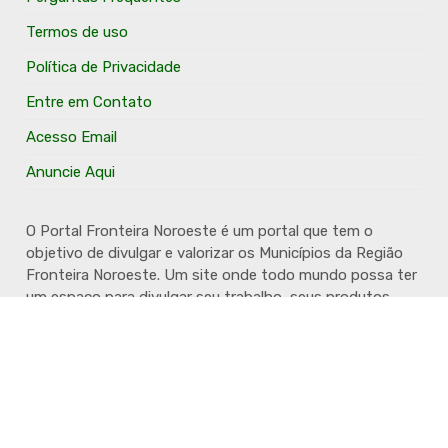
Termos de uso
Política de Privacidade
Entre em Contato
Acesso Email
Anuncie Aqui
O Portal Fronteira Noroeste é um portal que tem o
objetivo de divulgar e valorizar os Municípios da Região
Fronteira Noroeste. Um site onde todo mundo possa ter
um espaço para divulgar seu trabalho, seus produtos,
seus serviços, desde os profissionais autônomos até as
grandes empresas. Além disso temos a proposta de
resgatar e valorizar a cultura e a história da Região.
Acompanhe e fique por dentro.