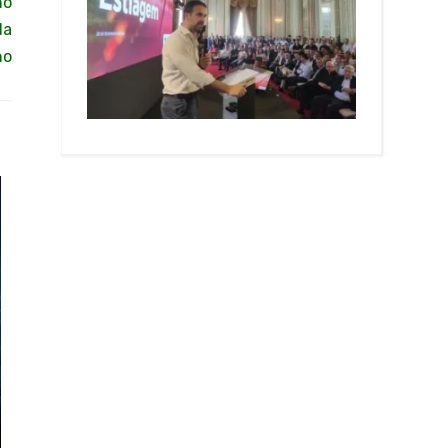
ho
da
ho