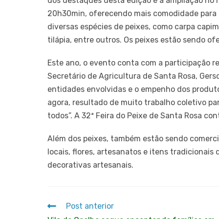
dos destaques desta edição é a ampliação no h
20h30min, oferecendo mais comodidade para os
diversas espécies de peixes, como carpa capim
tilápia, entre outros. Os peixes estão sendo ofer
Este ano, o evento conta com a participação re
Secretário de Agricultura de Santa Rosa, Gers
entidades envolvidas e o empenho dos produtor
agora, resultado de muito trabalho coletivo p
todos”. A 32ª Feira do Peixe de Santa Rosa cont
Além dos peixes, também estão sendo comercial
locais, flores, artesanatos e itens tradiciona
decorativas artesanais.
Post anterior