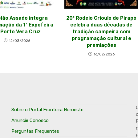
lão Assado integra
20º Rodeio Crioulo de Pirapó
ação da 1ª Expofeira
celebra duas décadas de
 Porto Vera Cruz
tradição campeira com
programação cultural e
12/03/2026
premiações
16/02/2026
O
Sobre o Portal Fronteira Noroeste
o
Anuncie Conosco
R
p
Perguntas Frequentes
p