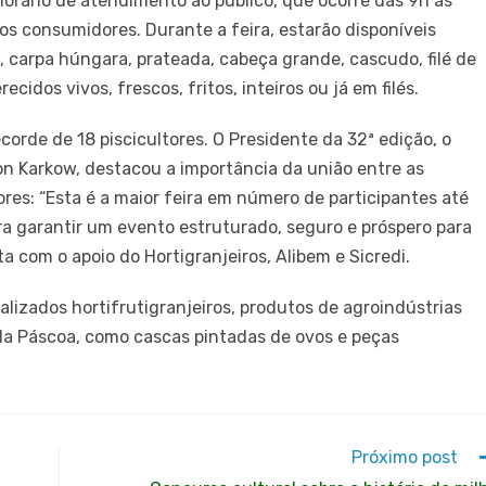
orário de atendimento ao público, que ocorre das 9h às
 consumidores. Durante a feira, estarão disponíveis
, carpa húngara, prateada, cabeça grande, cascudo, filé de
ecidos vivos, frescos, fritos, inteiros ou já em filés.
corde de 18 piscicultores. O Presidente da 32ª edição, o
on Karkow, destacou a importância da união entre as
es: “Esta é a maior feira em número de participantes até
ara garantir um evento estruturado, seguro e próspero para
a com o apoio do Hortigranjeiros, Alibem e Sicredi.
izados hortifrutigranjeiros, produtos de agroindústrias
is da Páscoa, como cascas pintadas de ovos e peças
Próximo post