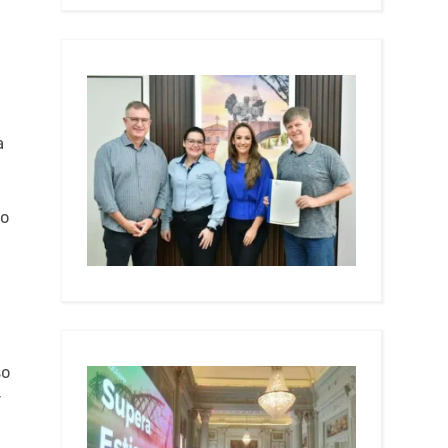
a
ão
so
r