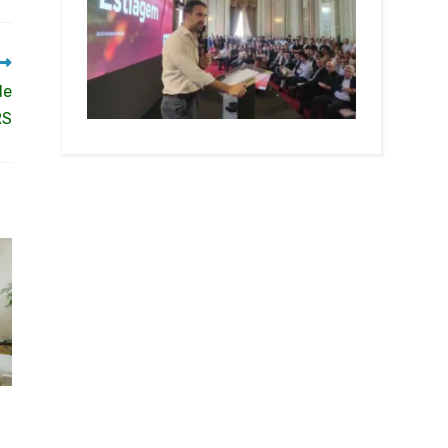
de
RS