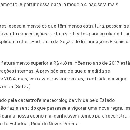
amento. A partir dessa data, o modelo 4 não será mais
ores, especialmente os que têm menos estrutura, possam se
endo capacitações junto a sindicatos para auxiliar e tirar
explicou o chefe-adjunto da Seção de Informações Fiscais d
 faturamento superior a R$ 4,8 milhões no ano de 2017 est
rações internas. A previsão era de que a medida se
de 2024, mas, em razão das enchentes, a entrada em vigor
azenda (Sefaz).
do pela catástrofe meteorológica vivida pelo Estado
 fazia sentido que passasse a vigorar uma nova regra. Is
is para a nossa economia, ganhassem tempo para reconstrui
eita Estadual, Ricardo Neves Pereira.