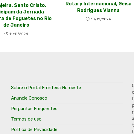
Rotary Internacional, Geisa
jeira, Santo Cristo,
Rodrigues Vianna
icipam da Jornada
ira de Foguetes no Rio
10/12/2024
de Janeiro
11/11/2024
O
Sobre o Portal Fronteira Noroeste
o
Anuncie Conosco
R
p
Perguntas Frequentes
p
Termos de uso
t
Política de Privacidade
h