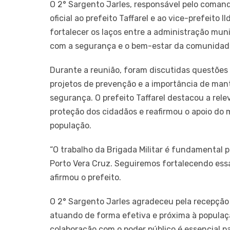
O 2° Sargento Jarles, responsável pelo comando
oficial ao prefeito Taffarel e ao vice-prefeito
fortalecer os laços entre a administração mun
com a segurança e o bem-estar da comunidad
Durante a reunião, foram discutidas questões 
projetos de prevenção e a importância de mante
segurança. O prefeito Taffarel destacou a rele
proteção dos cidadãos e reafirmou o apoio do 
população.
“O trabalho da Brigada Militar é fundamental p
Porto Vera Cruz. Seguiremos fortalecendo essa
afirmou o prefeito.
O 2° Sargento Jarles agradeceu pela recepção 
atuando de forma efetiva e próxima à populaçã
colaboração com o poder público é essencial p