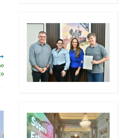
no
to